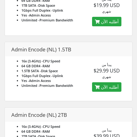
64 GB DDR4
-RAM
$19.99 USD
1TB SATA
-Disk Space
1Gbps Full Duplex
-Uplink
شهري
Yes
-Admin Access
Unlimited
-Premium Bandwidth
أطلبه الآن
Admin Encode (NL) 1.5TB
16x (3.4GHz)
-CPU Speed
يبدأ من
64 GB DDR4
-RAM
$29.99 USD
1.5TB SATA
-Disk Space
1Gbps Full Duplex
-Uplink
شهري
Yes
-Admin Access
Unlimited
-Premium Bandwidth
أطلبه الآن
Admin Encode (NL) 2TB
16x (3.4GHz)
-CPU Speed
يبدأ من
64 GB DDR4
-RAM
$39.99 USD
2TB SATA
-Disk Space