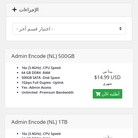
الإجراءات
Admin Encode (NL) 500GB
16x (3.4GHz)
-CPU Speed
يبدأ من
64 GB DDR4
-RAM
$14.99 USD
500GB SATA
-Disk Space
1Gbps Full Duplex
-Uplink
شهري
Yes
-Admin Access
Unlimited
-Premium Bandwidth
أطلبه الآن
Admin Encode (NL) 1TB
16x (3.4GHz)
-CPU Speed
يبدأ من