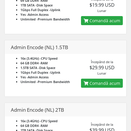
64 GB DDR4
-RAM
$19.99 USD
1TB SATA
-Disk Space
1Gbps Full Duplex
-Uplink
Lunar
Yes
-Admin Access
Unlimited
-Premium Bandwidth
Comandă acum
Admin Encode (NL) 1.5TB
16x (3.4GHz)
-CPU Speed
Începănd de la
64 GB DDR4
-RAM
$29.99 USD
1.5TB SATA
-Disk Space
1Gbps Full Duplex
-Uplink
Lunar
Yes
-Admin Access
Unlimited
-Premium Bandwidth
Comandă acum
Admin Encode (NL) 2TB
16x (3.4GHz)
-CPU Speed
Începănd de la
64 GB DDR4
-RAM
$39.99 USD
2TB SATA
-Disk Space