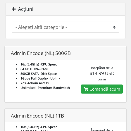
Acțiuni
Admin Encode (NL) 500GB
16x (3.4GHz)
-CPU Speed
Începănd de la
64 GB DDR4
-RAM
$14.99 USD
500GB SATA
-Disk Space
1Gbps Full Duplex
-Uplink
Lunar
Yes
-Admin Access
Unlimited
-Premium Bandwidth
Comandă acum
Admin Encode (NL) 1TB
16x (3.4GHz)
-CPU Speed
Începănd de la