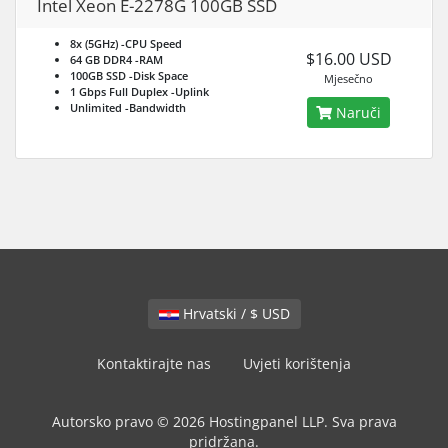
Intel Xeon E-2278G 100GB SSD
8x (5GHz)
-CPU Speed
$16.00 USD
64 GB DDR4
-RAM
100GB SSD
-Disk Space
Mjesečno
1 Gbps Full Duplex
-Uplink
Unlimited
-Bandwidth
Naruči
Hrvatski / $ USD
Kontaktirajte nas
Uvjeti korištenja
Autorsko pravo © 2026 Hostingpanel LLP. Sva prava
pridržana.