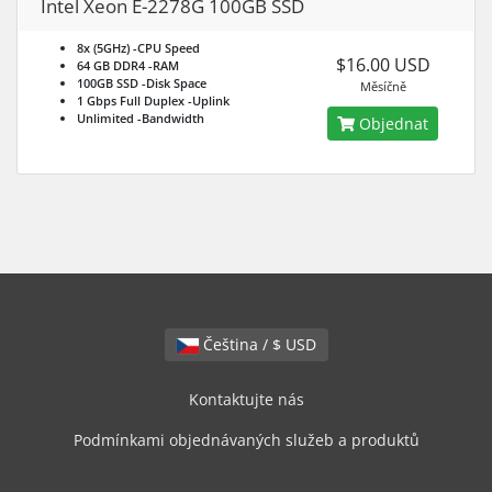
Intel Xeon E-2278G 100GB SSD
8x (5GHz)
-CPU Speed
$16.00 USD
64 GB DDR4
-RAM
100GB SSD
-Disk Space
Měsíčně
1 Gbps Full Duplex
-Uplink
Unlimited
-Bandwidth
Objednat
Čeština / $ USD
Kontaktujte nás
Podmínkami objednávaných služeb a produktů