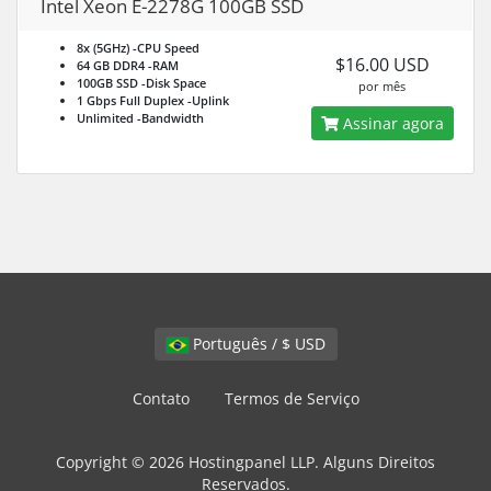
Intel Xeon E-2278G 100GB SSD
8x (5GHz)
-CPU Speed
$16.00 USD
64 GB DDR4
-RAM
100GB SSD
-Disk Space
por mês
1 Gbps Full Duplex
-Uplink
Unlimited
-Bandwidth
Assinar agora
Português / $ USD
Contato
Termos de Serviço
Copyright © 2026 Hostingpanel LLP. Alguns Direitos
Reservados.