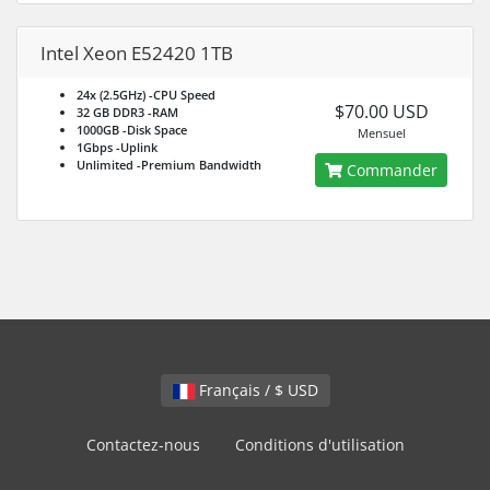
Intel Xeon E52420 1TB
24x (2.5GHz)
-CPU Speed
$70.00 USD
32 GB DDR3
-RAM
1000GB
-Disk Space
Mensuel
1Gbps
-Uplink
Unlimited
-Premium Bandwidth
Commander
Français / $ USD
Contactez-nous
Conditions d'utilisation