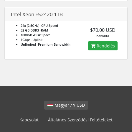
Intel Xeon E52420 1TB
24x (2.5GHz)
-CPU Speed
$70.00 USD
32 GB DDR3
-RAM
1000GB
-Disk Space
havonta
1Gbps
-Uplink
Unlimited
-Premium Bandwidth
Rendelés
Magyar / $ USD
Kapcsolat
Általános Szerződési Feltételeket