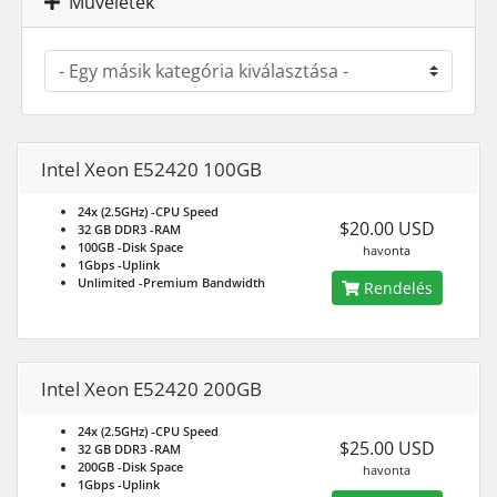
Műveletek
Intel Xeon E52420 100GB
24x (2.5GHz)
-CPU Speed
$20.00 USD
32 GB DDR3
-RAM
100GB
-Disk Space
havonta
1Gbps
-Uplink
Unlimited
-Premium Bandwidth
Rendelés
Intel Xeon E52420 200GB
24x (2.5GHz)
-CPU Speed
$25.00 USD
32 GB DDR3
-RAM
200GB
-Disk Space
havonta
1Gbps
-Uplink