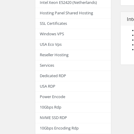
Intel Xeon E52420 (Netherlands)
Hosting Panel Shared Hosting
Int
SSL Certificates
Windows VPS
USA Eco Vps
Reseller Hosting
Services
Dedicated RDP
USA RDP
Power Encode
10Gbps Rdp
NVME SSD RDP
10Gbps Encoding Rdp