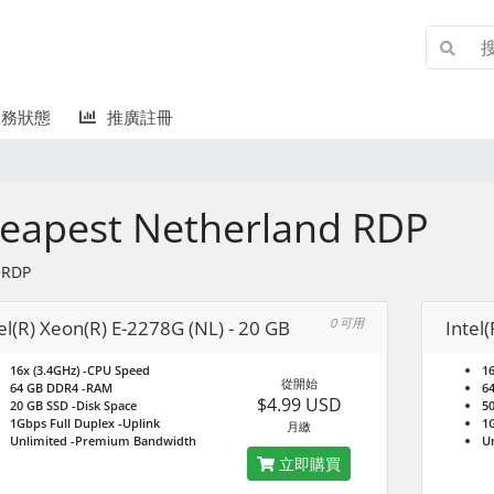
務狀態
推廣註冊
eapest Netherland RDP
 RDP
0 可用
el(R) Xeon(R) E-2278G (NL) - 20 GB
Intel
16x (3.4GHz)
-CPU Speed
16
從開始
64 GB DDR4
-RAM
6
$4.99 USD
20 GB SSD
-Disk Space
5
1Gbps Full Duplex
-Uplink
1G
月繳
Unlimited
-Premium Bandwidth
U
立即購買