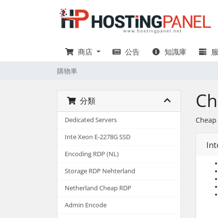
商店
公告
知識庫
服
購物車
Ch
分類
Cheap
Dedicated Servers
Inte Xeon E-2278G SSD
Int
Encoding RDP (NL)
Storage RDP Nehterland
Netherland Cheap RDP
Admin Encode