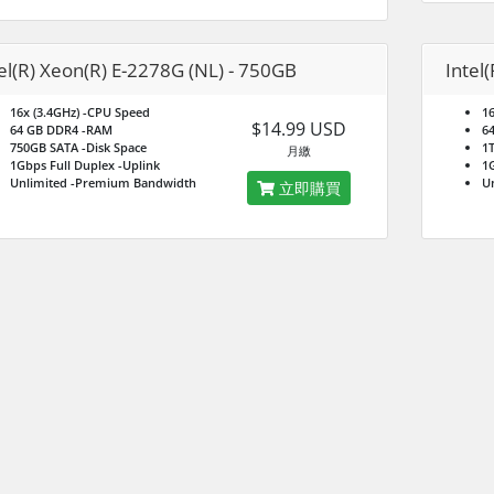
el(R) Xeon(R) E-2278G (NL) - 750GB
Intel
16x (3.4GHz)
-CPU Speed
16
$14.99 USD
64 GB DDR4
-RAM
6
750GB SATA
-Disk Space
1
月繳
1Gbps Full Duplex
-Uplink
1G
Unlimited
-Premium Bandwidth
U
立即購買