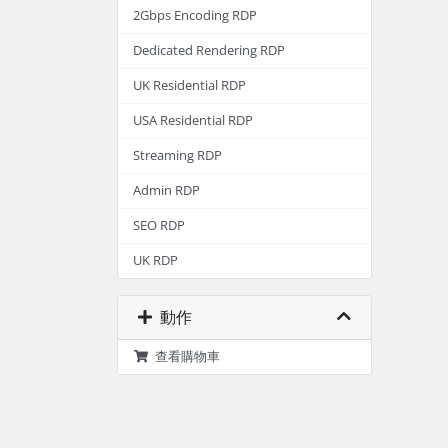
2Gbps Encoding RDP
Dedicated Rendering RDP
UK Residential RDP
USA Residential RDP
Streaming RDP
Admin RDP
SEO RDP
UK RDP
動作
查看購物車