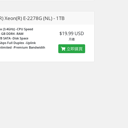
(R) Xeon(R) E-2278G (NL) - 1TB
x (3.4GHz)
-CPU Speed
$19.99 USD
4 GB DDR4
-RAM
TB SATA
-Disk Space
月繳
bps Full Duplex
-Uplink
nlimited
-Premium Bandwidth
立即購買