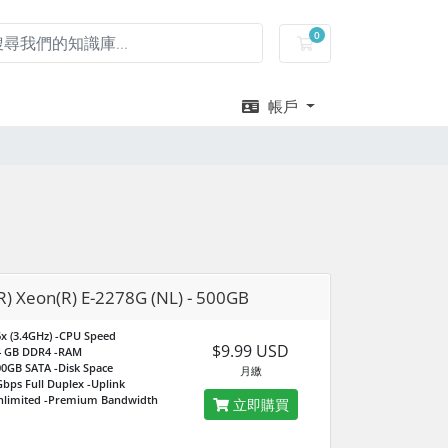
0
購物車
帳戶
(R) Xeon(R) E-2278G (NL) - 500GB
x (3.4GHz)
-CPU Speed
$9.99 USD
4 GB DDR4
-RAM
00GB SATA
-Disk Space
月繳
bps Full Duplex
-Uplink
nlimited
-Premium Bandwidth
立即購買