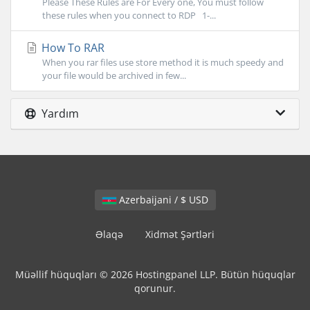
Please These Rules are For Every one, You must follow
these rules when you connect to RDP 1-...
How To RAR
When you rar files use store method it is much speedy and
your file would be archived in few...
Yardım
Azerbaijani / $ USD
Əlaqə
Xidmət Şərtləri
Müəllif hüquqları © 2026 Hostingpanel LLP. Bütün hüquqlar
qorunur.