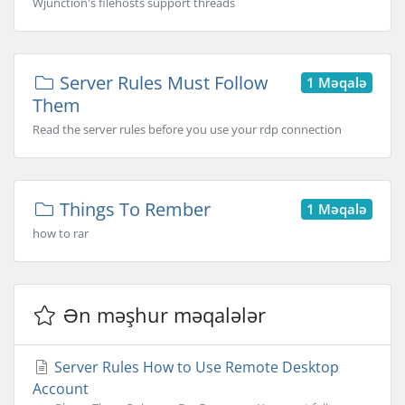
Wjunction's filehosts support threads
Server Rules Must Follow
1 Məqalə
Them
Read the server rules before you use your rdp connection
Things To Rember
1 Məqalə
how to rar
Ən məşhur məqalələr
Server Rules How to Use Remote Desktop
Account