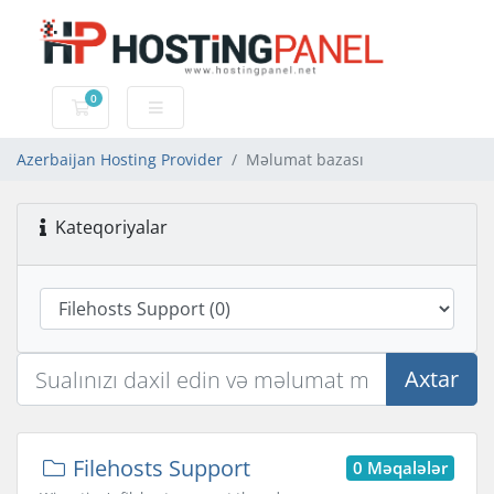
0
Səbət
Azerbaijan Hosting Provider
Məlumat bazası
Kateqoriyalar
Axtar
Filehosts Support
0 Məqalələr